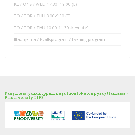
KE / ONS / WED 17:30 -19:00 (E)
TO / TOR / THU 8:00-9:30 (F)
TO / TOR / THU 10:00-11:30 (keynote)
Iltaohjelma / Kvällsprogram / Evening program
Pääyhteistyökumppanina ja luontokatoa pysäyttämässä -
Priodiversity LIFE