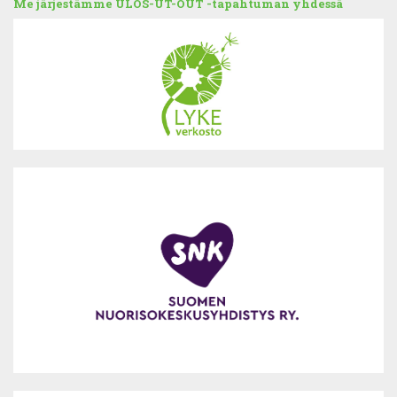
Me järjestämme ULOS-UT-OUT -tapahtuman yhdessä