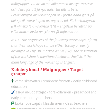
målgrupper. Du är varmt välkommen av eget intresse
och delta för att få nya idéer till ditt arbete.
Beskrivningen av workshopen är i första hand gjort på
det språk workshopen arrangeras på. Förkortningarna
(FI) =finska (SV) =svenska (EN) = engelska berättar på
vilka andra språk det går att få information.
NOTE! The organizers of the following workshops inform,
that their workshops can be either totally or partly
arranged in English, marked as EN, (EN). The description
of the workshop is mentioned below in English, if the
main language of the workshop is English.
Kohderyhmät / Målgrupper / Target
groups:
varhaiskasvatus / småbarnsfostran / early childhood
education
esi-ja alkuopettajat / förskolläraren / preschool and
early elementary teachers
luokanopettajat / klassläraren / class teachers
aineenopettajat / ämnesläraren / subject teachers