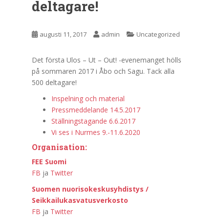
deltagare!
augusti 11, 2017
admin
Uncategorized
Det första Ulos – Ut – Out! -evenemanget hölls
på sommaren 2017 i Åbo och Sagu. Tack alla
500 deltagare!
Inspelning och material
Pressmeddelande 14.5.2017
Ställningstagande 6.6.2017
Vi ses i Nurmes 9.-11.6.2020
Organisation:
FEE Suomi
FB
ja
Twitter
Suomen nuorisokeskusyhdistys /
Seikkailukasvatusverkosto
FB
ja
Twitter