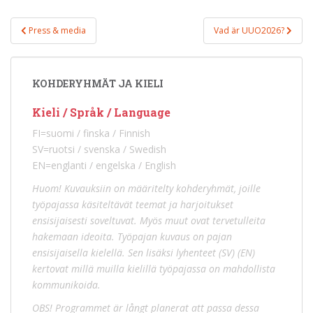
Inläggsnavigering
Press & media
Vad är UUO2026?
KOHDERYHMÄT JA KIELI
Kieli / Språk / Language
FI=suomi / finska / Finnish
SV=ruotsi / svenska / Swedish
EN=englanti / engelska / English
Huom! Kuvauksiin on määritelty kohderyhmät, joille
työpajassa käsiteltävät teemat ja harjoitukset
ensisijaisesti soveltuvat. Myös muut ovat tervetulleita
hakemaan ideoita. Työpajan kuvaus on pajan
ensisijaisella kielellä. Sen lisäksi lyhenteet (SV) (EN)
kertovat millä muilla kielillä työpajassa on mahdollista
kommunikoida.
OBS! Programmet är långt planerat att passa dessa