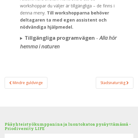
workshoppar du väljer är tillgängliga – de finns i
denna meny.
Till workshopparna behöver
deltagaren ta med egen assistent och
nödvändiga hjälpmedel.
Tillgängliga programvägen
Alla hör
–
hemma i naturen
Inläggsnavigering
Mindre guldvinge
Stadsnaturstig
Pääyhteistyökumppanina ja luontokatoa pysäyttämässä -
Priodiversity LIFE