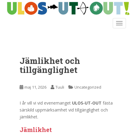
S
k
i
TOGGLE
p
t
o
m
a
Jämlikhet och
i
n
tillgänglighet
c
o
n
maj 11, 2026
Tuuli
Uncategorized
t
e
I år vill vi vid evenemanget
ULOS‑UT‑OUT
fästa
n
särskild uppmärksamhet vid tillgänglighet och
t
jämlikhet.
Jämlikhet