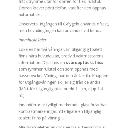
fritt utrymme utanför dörren för t.ex. rullstol.
Dörren kräver porttelefon, varefter den öppnas
automatiskt.
Observera: Ingången till C‑flygeln används oftast,
men huvudingången kan användas vid behov.
Inomhuslokaler
Lokalen har två våningar. En tillgänglig toalett
finns nära huvudaulan, bredvid vaktmästarens
information. Det finns en
svårupptäckt hiss
som rymmer rullstol och som öppnas med
passernyckel. Våningsnumren är taktila. Knappen
för utgångsvåningen skiljer sig från de andra.
(Mått för tillgänglig hiss: bredd 1,1 m, djup 1,4
m.)
Innandörrar är tydligt markerade, glasdörrar har
kontrastmarkeringar. Ytterligare en tillgänglig
toalett finns på våning 1.
Alla skoltoaletter är könsneutrala. Dessutom är