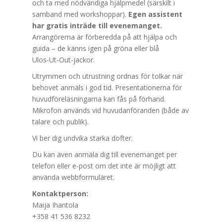
och ta med nödvändiga hjälpmedel (särskilt i
samband med workshoppar).
Egen assistent
har gratis inträde till evenemanget.
Arrangörerna är förberedda på att hjälpa och
guida – de känns igen på gröna eller blå
Ulos‑Ut‑Out‑jackor.
Utrymmen och utrustning ordnas för tolkar när
behovet anmäls i god tid. Presentationerna för
huvudföreläsningarna kan fås på förhand.
Mikrofon används vid huvudanföranden (både av
talare och publik).
Vi ber dig undvika starka dofter.
Du kan även anmäla dig till evenemanget per
telefon eller e‑post om det inte är möjligt att
använda webbformuläret.
Kontaktperson:
Maija Ihantola
+358 41 536 8232