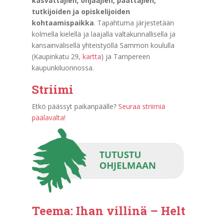
kasvattajien, ohjaajien, päättäjien,
tutkijoiden ja opiskelijoiden
kohtaamispaikka
. Tapahtuma järjestetään
kolmella kielellä ja laajalla valtakunnallisella ja
kansainvälisellä yhteistyöllä Sammon koululla
(Kaupinkatu 29
, kartta
) ja Tampereen
kaupunkiluonnossa.
Striimi
Etkö päässyt paikanpäälle?
Seuraa striimiä
päälavalta!
Teema: Ihan villinä – Helt