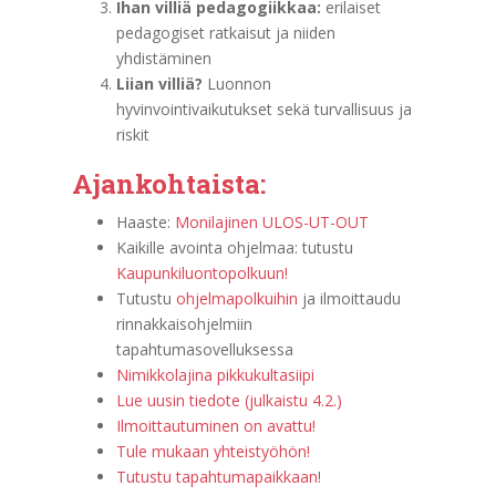
Ihan villiä pedagogiikkaa:
erilaiset
pedagogiset ratkaisut ja niiden
yhdistäminen
Liian villiä?
Luonnon
hyvinvointivaikutukset sekä turvallisuus ja
riskit
Ajankohtaista:
Haaste:
Monilajinen ULOS-UT-OUT
Kaikille avointa ohjelmaa: tutustu
Kaupunkiluontopolkuun!
Tutustu
ohjelmapolkuihin
ja ilmoittaudu
rinnakkaisohjelmiin
tapahtumasovelluksessa
Nimikkolajina pikkukultasiipi
Lue uusin tiedote (julkaistu 4.2.)
Ilmoittautuminen on avattu!
Tule mukaan yhteistyöhön!
Tutustu tapahtumapaikkaan
!