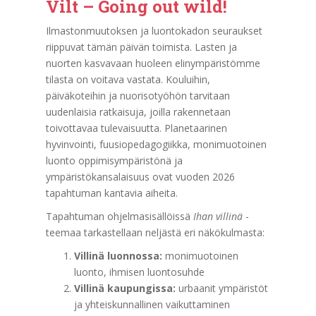
Vilt – Going out wild!
Ilmastonmuutoksen ja luontokadon seuraukset
riippuvat tämän päivän toimista. Lasten ja
nuorten kasvavaan huoleen elinympäristömme
tilasta on voitava vastata. Kouluihin,
päiväkoteihin ja nuorisotyöhön tarvitaan
uudenlaisia ratkaisuja, joilla rakennetaan
toivottavaa tulevaisuutta. Planetaarinen
hyvinvointi, fuusiopedagogiikka, monimuotoinen
luonto oppimisympäristönä ja
ympäristökansalaisuus ovat vuoden 2026
tapahtuman kantavia aiheita.
Tapahtuman ohjelmasisällöissä
Ihan villinä
-
teemaa tarkastellaan neljästä eri näkökulmasta:
Villinä luonnossa:
monimuotoinen
luonto, ihmisen luontosuhde
Villinä kaupungissa:
urbaanit ympäristöt
ja yhteiskunnallinen vaikuttaminen