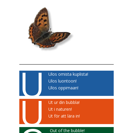
U
Ulos omista kuplista!
Ulos luontoon!
Ulos oppimaan!
U
Ut ur din bubbla!
Ut i naturen!
Ut för att lära in!
Out of the bubble!