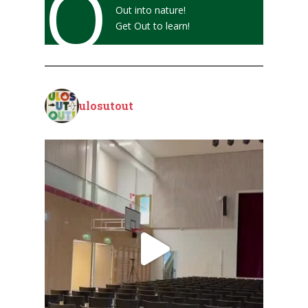
O
Out into nature!
Get Out to learn!
ulosutout