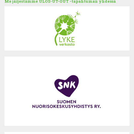
Me järjestämme ULOS-UT-OUT -tapahtuman yhdessä